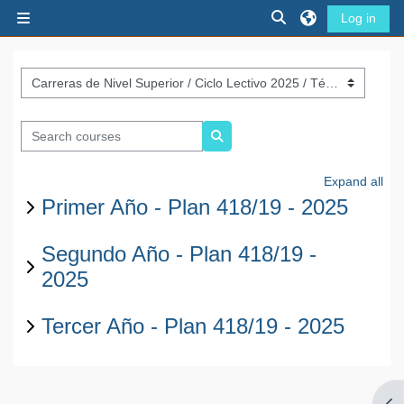
Skip to main content
Toggle search inpu
Log in
Side panel
Course categories
Search courses
Search courses
Expand all
Primer Año - Plan 418/19 - 2025
Segundo Año - Plan 418/19 -
2025
Tercer Año - Plan 418/19 - 2025
Op